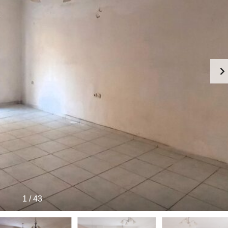
1
/
43