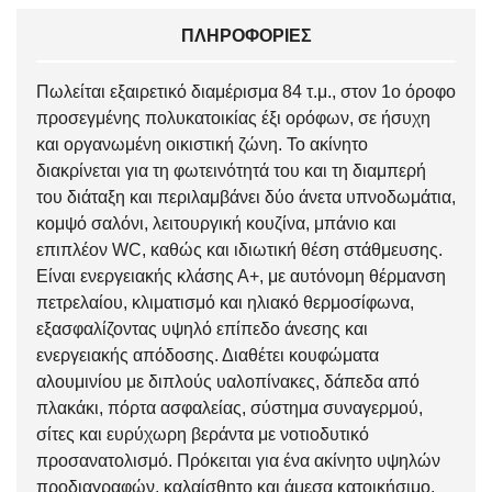
ΠΛΗΡΟΦΟΡΊΕΣ
Πωλείται εξαιρετικό διαμέρισμα 84 τ.μ., στον 1ο όροφο
προσεγμένης πολυκατοικίας έξι ορόφων, σε ήσυχη
και οργανωμένη οικιστική ζώνη. Το ακίνητο
διακρίνεται για τη φωτεινότητά του και τη διαμπερή
του διάταξη και περιλαμβάνει δύο άνετα υπνοδωμάτια,
κομψό σαλόνι, λειτουργική κουζίνα, μπάνιο και
επιπλέον WC, καθώς και ιδιωτική θέση στάθμευσης.
Είναι ενεργειακής κλάσης Α+, με αυτόνομη θέρμανση
πετρελαίου, κλιματισμό και ηλιακό θερμοσίφωνα,
εξασφαλίζοντας υψηλό επίπεδο άνεσης και
ενεργειακής απόδοσης. Διαθέτει κουφώματα
αλουμινίου με διπλούς υαλοπίνακες, δάπεδα από
πλακάκι, πόρτα ασφαλείας, σύστημα συναγερμού,
σίτες και ευρύχωρη βεράντα με νοτιοδυτικό
προσανατολισμό. Πρόκειται για ένα ακίνητο υψηλών
προδιαγραφών, καλαίσθητο και άμεσα κατοικήσιμο,