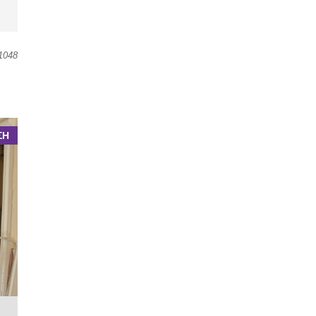
1048
ΣΗ
μ