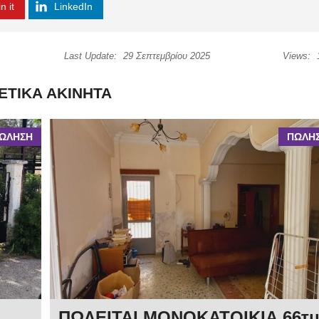
n it
LinkedIn
Last Update:
29 Σεπτεμβρίου 2025
Views:
ΕΤΙΚΆ ΑΚΊΝΗΤΑ
ΩΛΗΣΗ
ΠΩΛΗ
ΠΩΛΕΙΤΑΙ ΜΟΝΟΚΑΤΟΙΚΙΑ 66τ