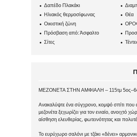
Δαπέδο Πλακάκι
Διαμ
Ηλιακός θερμοσίφωνας
Θέα
Οικιστική ζώνη
ΟΡΟ
Πρόσβαση από: Άσφαλτο
Προσ
Σίτες
Τέντε
ΜΕΖΟΝΕΤΑ ΣΤΗΝ ΑΜΦΙΑΛΗ – 115τμ 5ος–6
Ανακαλύψτε ένα σύγχρονο, κομψό σπίτι που α
μεζονέτα ξεχωρίζει για τον ενιαίο, ανοιχτό 
αίσθηση ελευθερίας, φωτεινότητας και πολυτέ
Το ευρύχωρο σαλόνι με τζάκι «δένει» αρμονικ