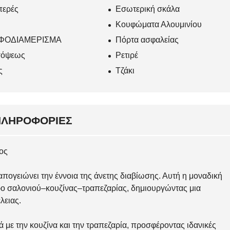
περές
Εσωτερική σκάλα
Κουφώματα Αλουμινίου
ΦΟΔΙΑΜΕΡΙΣΜΑ
Πόρτα ασφαλείας
όψεως
Ρετιρέ
ς
Τζάκι
ΠΛΗΡΟΦΟΡΊΕΣ
ος
πογειώνει την έννοια της άνετης διαβίωσης. Αυτή η μοναδική
χώρο σαλονιού–κουζίνας–τραπεζαρίας, δημιουργώντας μια
λειας.
ά με την κουζίνα και την τραπεζαρία, προσφέροντας ιδανικές