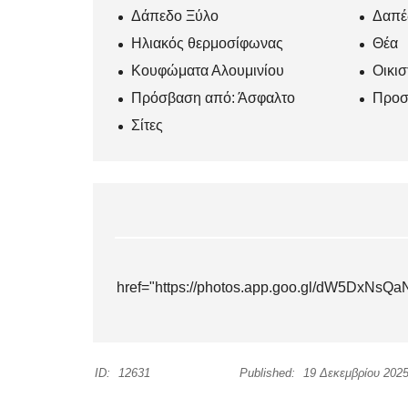
Δάπεδο Ξύλο
Δαπέ
Ηλιακός θερμοσίφωνας
Θέα
Κουφώματα Αλουμινίου
Οικισ
Πρόσβαση από: Άσφαλτο
Προσ
Σίτες
href="https://photos.app.goo.gl/dW5DxNs
ID:
12631
Published:
19 Δεκεμβρίου 202