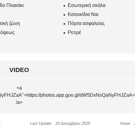
δο Πλακάκι
Εσωτερική σκάλα
Κατοικίδια Ναι
τική ζώνη
Πόρτα ασφαλείας
όψεως
Ρετιρέ
VIDEO
<a
QaNyFHJZaA">https://photos.app.goo.gl/dW5DxNsQaNyFHJZaA<
/a>
5
Last Update:
19 Δεκεμβρίου 2025
Views: