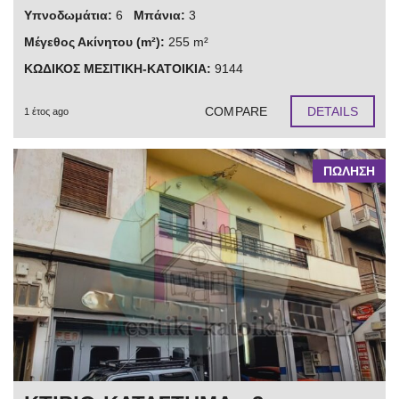
Υπνοδωμάτια:
6
Μπάνια:
3
Μέγεθος Ακίνητου (m²):
255 m²
ΚΩΔΙΚΟΣ ΜΕΣΙΤΙΚΗ-ΚΑΤΟΙΚΙΑ:
9144
COMPARE
DETAILS
1 έτος ago
ΠΩΛΗΣΗ