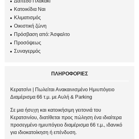
Δαπέδο Πλακάκι
Κατοικίδια Ναι
Κλιματισμός
Οικιστική ζώνη
Πρόσβαση από: Άσφαλτο
Προσόψεως
Συναγερμός
ΠΛΗΡΟΦΟΡΊΕΣ
Κερατσίνι | Πωλείται Ανακαινισμένο Ημιυπόγειο
Διαμέρισμα 66 τ.μ. με Αυλή & Parking
Σε μια ήσυχη και κατοικήσιμη γειτονιά του
Κερατσινίου, διατίθεται προς πώληση ένα ιδιαίτερα
προσεγμένο ημιυπόγειο διαμέρισμα 66 τ.μ., ιδανικό
για ιδιοκατοίκηση ή επένδυση.