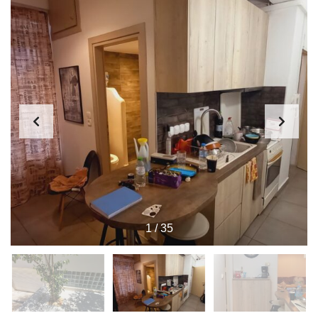
1
/
35