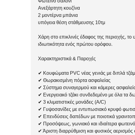
Φωτεινό σαλόνι
Ανεξάρτητη κουζίνα
2 μοντέρνα μπάνια
υπόγεια θέση στάθμευσης 10τμ
Χάρη στο επικλινές έδαφος της περιοχής, το
ιδιωτικότητα ενός πρώτου ορόφου.
Χαρακτηριστικά & Παροχές
✔ Κουφώματα PVC νέας γενιάς με διπλά τζάμι
✔ Θωρακισμένη πόρτα ασφαλείας
✔ Σύστημα συναγερμού και κάμερες ασφαλεί
✔ Ενεργειακό τζάκι συνδεδεμένο με όλα τα δ
✔ 3 κλιματιστικές μονάδες (A/C)
✔ Γυψοσανίδες με εντυπωσιακό κρυφό φωτι
✔ Επενδύσεις δαπέδων με ποιοτικά γρανιτοπ
✔ Προσόψεως, γωνιακό και ιδιαίτερα φωτειν
✔ Άριστη διαρρύθμιση και φυσικός αερισμός