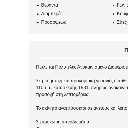
Βεράντα
Γωνι
Διαμπερές
Κουφ
Προσόψεως
Σίτες
Πωλείται Πολυτελές Ανακαινισμένο Διαμέρισ
Σε μία ήσυχη και προνομιακή γειτονιά, διατί
110 τ.μ., κατασκευής 1981, πλήρως ανακαινισ
προσοχή στη λεπτομέρεια.
Το ακίνητο αναπτύσσεται σε άνετους και λειτ
3 ευρύχωρα υπνοδωμάτια