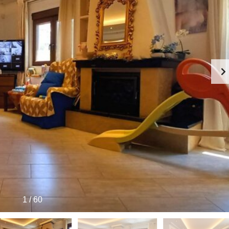
1
/
60