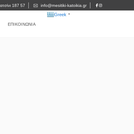
ατσίνι 187 57
info@mesitiki-katoikia.gr
Greek
▼
ΕΠΙΚΟΙΝΩΝΙΑ