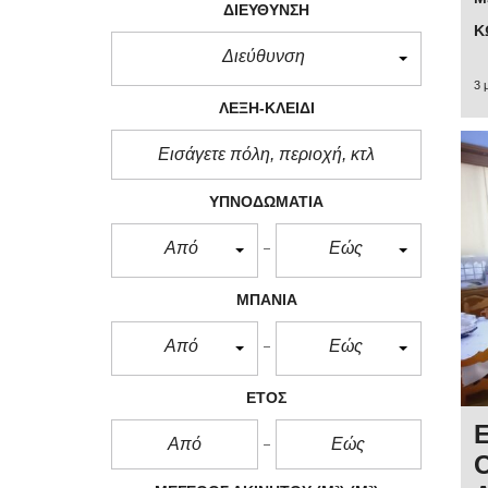
ΔΙΕΎΘΥΝΣΗ
Κ
Διεύθυνση
3 
ΛΈΞΗ-ΚΛΕΙΔΊ
ΥΠΝΟΔΩΜΆΤΙΑ
Από
Εώς
ΜΠΆΝΙΑ
Από
Εώς
ΈΤΟΣ