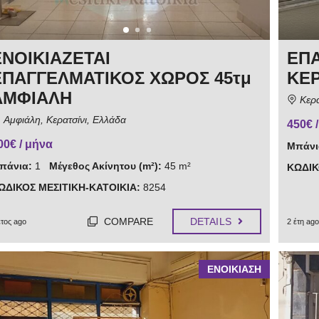
ΕΝΟΙΚΙΑΖΕΤΑΙ
ΕΠΑ
ΕΠΑΓΓΕΛΜΑΤΙΚΟΣ ΧΩΡΟΣ 45τμ
ΚΕΡ
ΑΜΦΙΑΛΗ
Κερα
Αμφιάλη, Κερατσίνι, Ελλάδα
450€ 
00€ / μήνα
Μπάνι
πάνια:
1
Μέγεθος Ακίνητου (m²):
45 m²
ΚΩΔΙΚ
ΩΔΙΚΟΣ ΜΕΣΙΤΙΚΗ-ΚΑΤΟΙΚΙΑ:
8254
COMPARE
DETAILS
έτος ago
2 έτη ago
ΕΝΟΙΚΙΑΣΗ