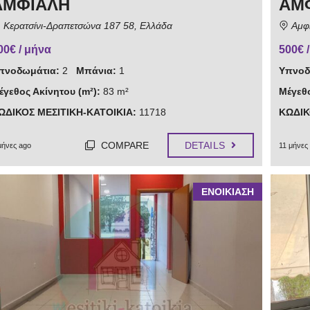
ΑΜΦΙΑΛΗ
ΑΜ
Κερατσίνι-Δραπετσώνα 187 58, Ελλάδα
Αμφι
00€ / μήνα
500€ 
πνοδωμάτια:
2
Μπάνια:
1
Υπνοδ
έγεθος Ακίνητου (m²):
83 m²
Μέγεθο
ΩΔΙΚΟΣ ΜΕΣΙΤΙΚΗ-ΚΑΤΟΙΚΙΑ:
11718
ΚΩΔΙΚ
COMPARE
DETAILS
μήνες ago
11 μήνες
ΕΝΟΙΚΙΑΣΗ