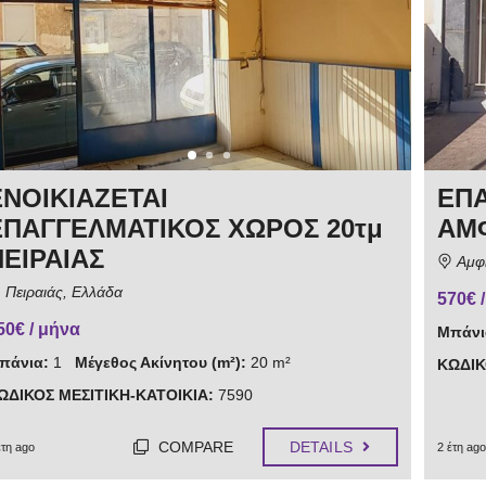
ΕΝΟΙΚΙΑΖΕΤΑΙ
ΕΠΑ
ΕΠΑΓΓΕΛΜΑΤΙΚΟΣ ΧΩΡΟΣ 20τμ
ΑΜ
ΠΕΙΡΑΙΑΣ
Αμφι
Πειραιάς, Ελλάδα
570€ 
50€ / μήνα
Μπάνι
πάνια:
1
Μέγεθος Ακίνητου (m²):
20 m²
ΚΩΔΙΚ
ΩΔΙΚΟΣ ΜΕΣΙΤΙΚΗ-ΚΑΤΟΙΚΙΑ:
7590
COMPARE
DETAILS
έτη ago
2 έτη ago