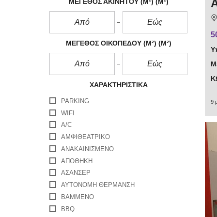
ΜΈΓΕΘΟΣ ΑΚΊΝΗΤΟΥ (M²)
(M²)
5
ΜΈΓΕΘΟΣ ΟΙΚΌΠΕΔΟΎ (M²)
(M²)
Υ
Μ
Κ
ΧΑΡΑΚΤΗΡΙΣΤΙΚΆ
PARKING
9 
WIFI
Α/C
ΑΜΦΙΘΕΑΤΡΙΚΟ
ΑΝΑΚΑΙΝΙΣΜΈΝΟ
ΑΠΟΘΉΚΗ
ΑΣΑΝΣΈΡ
ΑΥΤΌΝΟΜΗ ΘΈΡΜΑΝΣΗ
ΒΑΜΜΈΝΟ
ΒΒQ