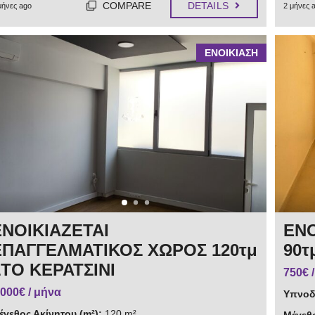
COMPARE
DETAILS
μήνες ago
2 μήνες 
ΕΝΟΙΚΙΑΣΗ
ΕΝΟΙΚΙΑΖΕΤΑΙ
ΕΝΟ
ΕΠΑΓΓΕΛΜΑΤΙΚΟΣ ΧΩΡΟΣ 120τμ
90τ
ΣΤΟ ΚΕΡΑΤΣΙΝΙ
750€ 
.000€ / μήνα
Υπνοδ
έγεθος Ακίνητου (m²):
120 m²