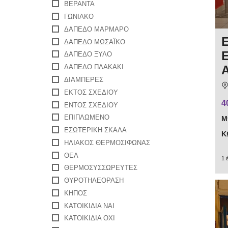
ΒΕΡΆΝΤΑ
ΓΩΝΙΑΚΌ
ΔΆΠΕΔΟ ΜΆΡΜΑΡΟ
ΔΆΠΕΔΟ ΜΩΣΑΪΚΟ
ΔΆΠΕΔΟ ΞΎΛΟ
ΔΑΠΈΔΟ ΠΛΑΚΆΚΙ
ΔΙΑΜΠΕΡΈΣ
ΕΚΤΟΣ ΣΧΕΔΙΟΥ
4
ΕΝΤΟΣ ΣΧΕΔΙΟΥ
ΕΠΙΠΛΩΜΈΝΟ
Μ
ΕΣΩΤΕΡΙΚΉ ΣΚΆΛΑ
Κ
ΗΛΙΑΚΌΣ ΘΕΡΜΟΣΊΦΩΝΑΣ
ΘΈΑ
1 
ΘΕΡΜΟΣΥΣΣΩΡΕΥΤΈΣ
ΘΥΡΟΤΗΛΕΌΡΑΣΗ
ΚΉΠΟΣ
ΚΑΤΟΙΚΊΔΙΑ ΝΑΙ
ΚΑΤΟΙΚΊΔΙΑ ΌΧΙ